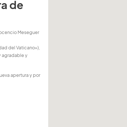
ra de
Inocencio Meseguer
ad del Vaticano»),
y agradable y
ueva apertura y por