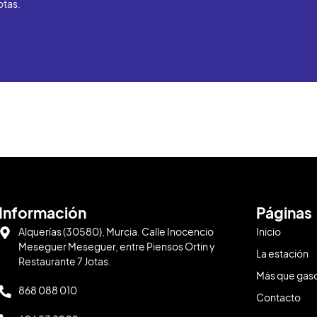
otas.
Información
Páginas
Alquerías (30580), Murcia. Calle Inocencio
Inicio
Meseguer Meseguer, entre Piensos Ortin y
La estación
Restaurante 7 Jotas.
Más que gaso
868 088 010
Contacto