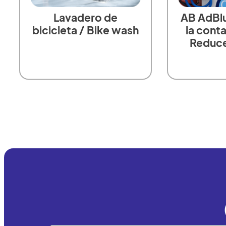
Lavadero de
AB AdBl
bicicleta / Bike wash
la cont
Reduce