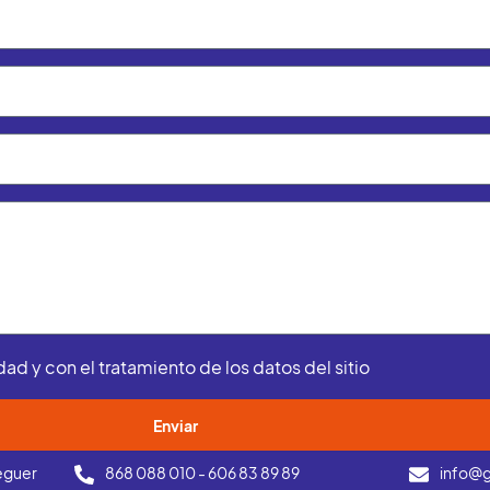
ad y con el tratamiento de los datos del sitio
Enviar
eguer
868 088 010 - 606 83 89 89
info@g