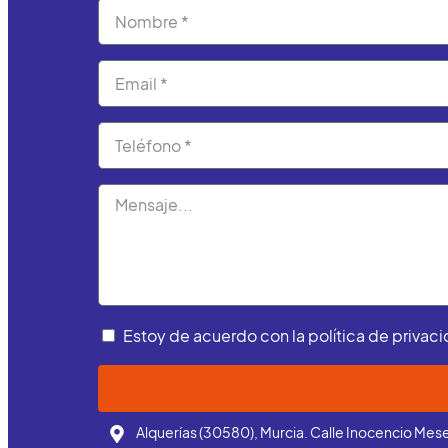
Nombre
Correo
electrónico
Teléfono
Mensaje
Política
Estoy de acuerdo con la política de privacid
de
privacidad
Alquerías (30580), Murcia. Calle Inocencio Mes