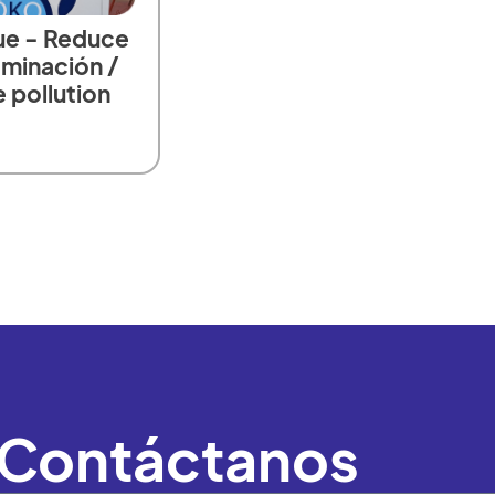
ue - Reduce
aminación /
 pollution
Contáctanos