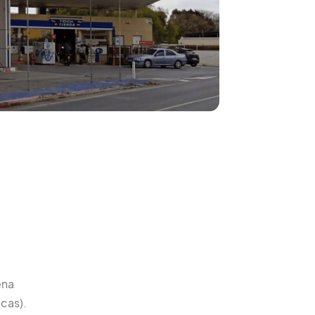
ena
icas).