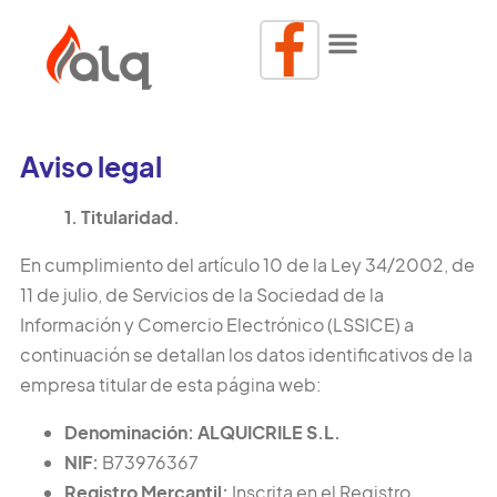
Ir
Menú
al
Más que gasolina
contenido
Aviso legal
1. Titularidad.
En cumplimiento del artículo 10 de la Ley 34/2002, de
11 de julio, de Servicios de la Sociedad de la
Información y Comercio Electrónico (LSSICE) a
continuación se detallan los datos identificativos de la
empresa titular de esta página web:
Denominación: ALQUICRILE S.L.
NIF:
B73976367
Registro Mercantil:
Inscrita en el Registro