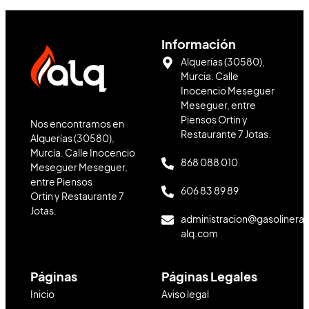
Información
Alquerías (30580),
Murcia. Calle
Inocencio Meseguer
Meseguer, entre
Piensos Ortin y
Nos encontramos en
Restaurante 7 Jotas.
Alquerías (30580),
Murcia. Calle Inocencio
868 088 010
Meseguer Meseguer,
entre Piensos
606 83 89 89
Ortin y Restaurante 7
Jotas.
administracion@gasolinera-
alq.com
Páginas
Páginas Legales
Inicio
Aviso legal