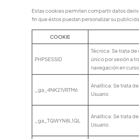
Estas cookies permiten compartir datos deri
fin que éstos puedan personalizar su publicida
COOKIE
Técnica: Se trata de
PHPSESSID
único por sesión a tr
navegación en curso
Analítica: Se trata 
_ga_4NK21VRTM6
Usuario.
Analítica: Se trata 
_ga_TQWYN8L1QL
Usuario.