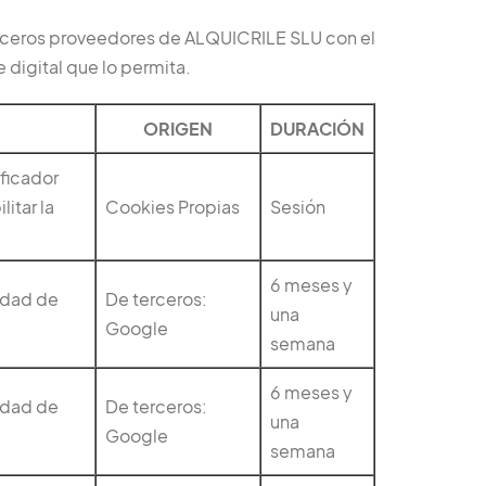
erceros proveedores de ALQUICRILE SLU con el
 digital que lo permita.
ORIGEN
DURACIÓN
ificador
itar la
Cookies Propias
Sesión
6 meses y
vidad de
De terceros:
una
Google
semana
6 meses y
vidad de
De terceros:
una
Google
semana